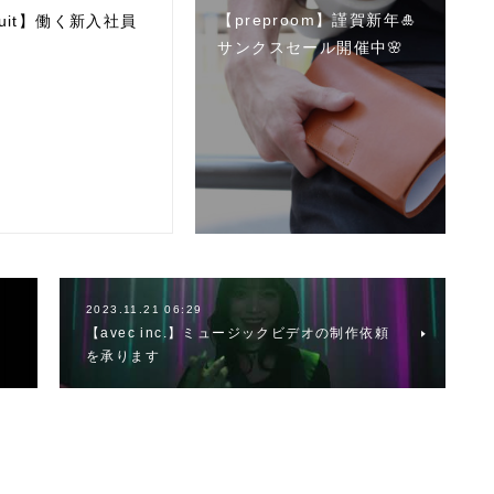
【preproom】謹賀新年🎍
ruit】働く新入社員
サンクスセール開催中🌸
2023.11.21 06:29
【avec inc.】ミュージックビデオの制作依頼
を承ります