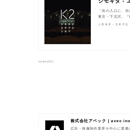
シモキタ - 
「街の入口に、街
東京・下北沢。『
シモキタ - エキマエ 
news
(
32
)
株式会社アベック | avec inc
広告・映像制作業界を中心に業務