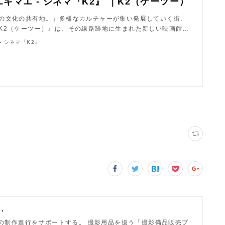
エキマエ - シネマ『K2』 ｜K2（ケーツー）
の文化の共有地。」多様なカルチャーが集い発展していく街、
K2（ケーツー）』は、その線路跡地に生まれた新しい映画館…
- シネマ『K2』
.
の制作進行をサポートする。 撮影用品を扱う「撮影備品販売プ