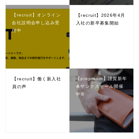
【recruit】オンライン
【recruit】2026年4月
会社説明会申し込み受
入社の新卒募集開始
付中
【preproom】謹賀新年
【recruit】働く新入社
🎍サンクスセール開催
員の声
中🌸